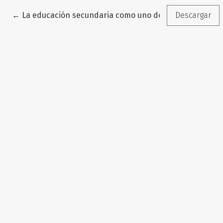
Volver a los detalles del artículo
←
La educación secundaria como uno de los sustentos d
Descargar