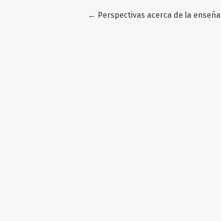
Volver a los detalles del artículo
←
Perspectivas acerca de la enseñ