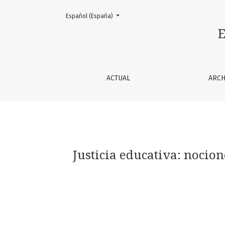
Cambiar el idioma. El actual es:
Español (España)
Justicia educativa: nociones, teorías y reflex
E
ACTUAL
ARCH
Justicia educativa: nocion