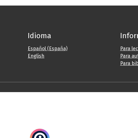
Idioma
Info
Español (España)
Para le
English
Para au
Para bi