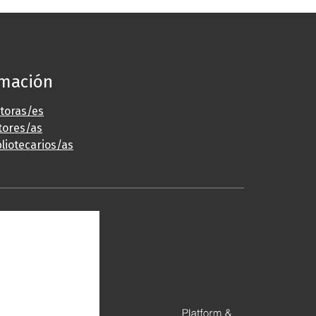
rmación
ctoras/es
tores/as
bliotecarios/as