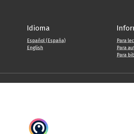
Idioma
Info
Español (España)
Para le
English
Para au
Para bi