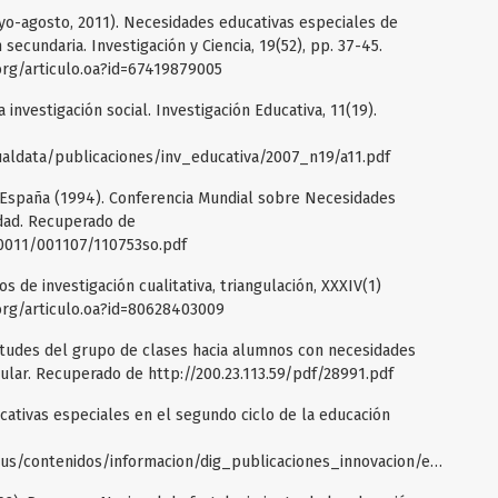
mayo-agosto, 2011). Necesidades educativas especiales de
cundaria. Investigación y Ciencia, 19(52), pp. 37-45.
rg/articulo.oa?id=67419879005
 investigación social. Investigación Educativa, 11(19).
ualdata/publicaciones/inv_educativa/2007_n19/a11.pdf
e España (1994). Conferencia Mundial sobre Necesidades
idad. Recuperado de
0011/001107/110753so.pdf
s de investigación cualitativa, triangulación, XXXIV(1)
org/articulo.oa?id=80628403009
Actitudes del grupo de clases hacia alumnos con necesidades
gular. Recuperado de http://200.23.113.59/pdf/28991.pdf
ucativas especiales en el segundo ciclo de la educación
http://www.hezkuntza.ejgv.euskadi.eus/contenidos/informacion/dig_publicaciones_innovacion/es_neespeci/adjuntos/18_nee_110/110006c_Doc_EJ_nee_hh2_c.pdf