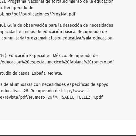
02). Programa Nacional de fortalecimiento de la educación
va. Recuperado de
gob.mx/pdf/publicaciones/ProgNal.pdf
10). Guía de observación para la detección de necesidades
capacidad, en niños de educación básica. Recuperado de
ncomunitaria/programainclusioneducativa/guia-educacion-
014). Educación Especial en México. Recuperado de
s/educacion%20especial-mexico%20fabiana%20romero.pdf
estudio de casos. España: Morata.
ana de alumnos/as con necesidades específicas de apoyo
s educativas, 26. Recuperado de http://www.csi-
nse/revista/pdf/Numero_26/M_ISABEL_TELLEZ_1.pdf