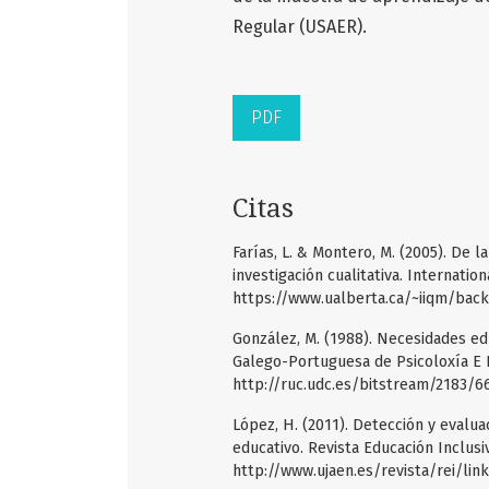
Regular (USAER).
PDF
Citas
Farías, L. & Montero, M. (2005). De l
investigación cualitativa. Internatio
https://www.ualberta.ca/~iiqm/bac
González, M. (1988). Necesidades ed
Galego-Portuguesa de Psicoloxía E E
http://ruc.udc.es/bitstream/2183/
López, H. (2011). Detección y evalu
educativo. Revista Educación Inclusi
http://www.ujaen.es/revista/rei/l