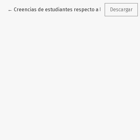
Volver a los detalles del artículo
←
Creencias de estudiantes respecto a la utilidad de def
Descargar