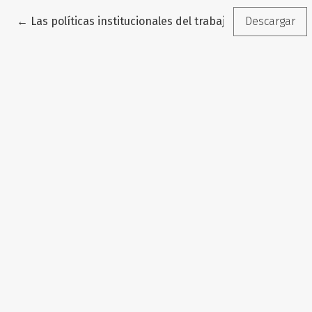
Volver a los detalles del artículo
←
Las políticas institucionales del trabajo docente en la
Descargar