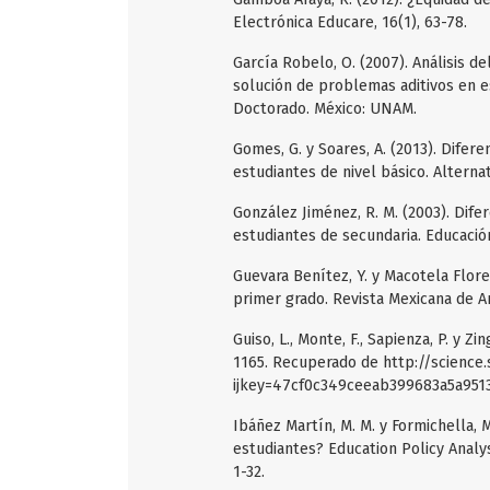
Electrónica Educare, 16(1), 63-78.
García Robelo, O. (2007). Análisis d
solución de problemas aditivos en e
Doctorado. México: UNAM.
Gomes, G. y Soares, A. (2013). Dife
estudiantes de nivel básico. Alternat
González Jiménez, R. M. (2003). Di
estudiantes de secundaria. Educación
Guevara Benítez, Y. y Macotela Flor
primer grado. Revista Mexicana de Aná
Guiso, L., Monte, F., Sapienza, P. y Z
1165. Recuperado de http://scienc
ijkey=47cf0c349ceeab399683a5a951
Ibáñez Martín, M. M. y Formichella, 
estudiantes? Education Policy Analys
1-32.