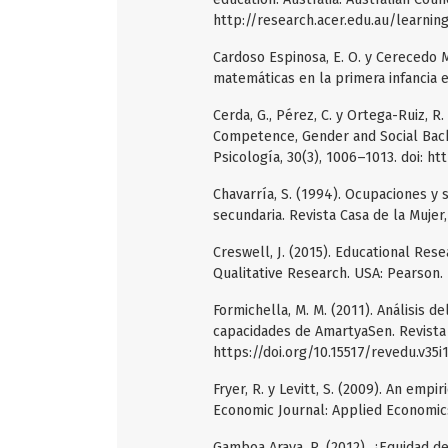
http://research.acer.edu.au/learni
Cardoso Espinosa, E. O. y Cerecedo M
matemáticas en la primera infancia e
Cerda, G., Pérez, C. y Ortega-Ruiz, 
Competence, Gender and Social Back
Psicología, 30(3), 1006–1013. doi: ht
Chavarría, S. (1994). Ocupaciones y
secundaria. Revista Casa de la Mujer, 
Creswell, J. (2015). Educational Res
Qualitative Research. USA: Pearson.
Formichella, M. M. (2011). Análisis 
capacidades de AmartyaSen. Revista E
https://doi.org/10.15517/revedu.v35i
Fryer, R. y Levitt, S. (2009). An emp
Economic Journal: Applied Economics
Gamboa Araya, R. (2012). ¿Equidad d