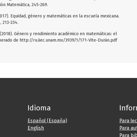
ón Matemática, 245-269.
(2017). Equidad, género y matemáticas en la escuela mexicana.
, 213-234.
E. (2018). Género y rendimiento académico en matemáticas: el
perado de http://ru.iiec.unam.mx/3939/1/171-Vite-Durán.pdf
Idioma
Info
Español (España)
Para le
English
Para au
Para bi