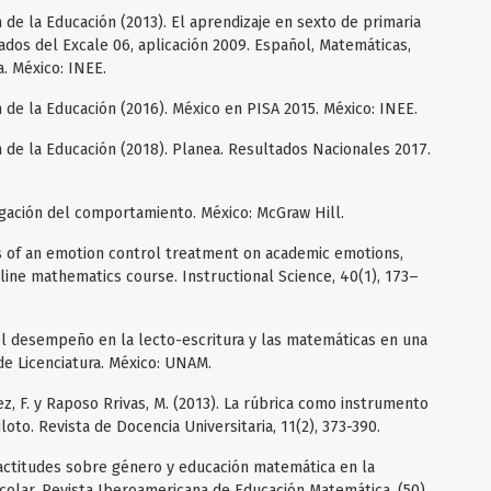
n de la Educación (2013). El aprendizaje en sexto de primaria
ados del Excale 06, aplicación 2009. Español, Matemáticas,
a. México: INEE.
n de la Educación (2016). México en PISA 2015. México: INEE.
n de la Educación (2018). Planea. Resultados Nacionales 2017.
stigación del comportamiento. México: McGraw Hill.
cts of an emotion control treatment on academic emotions,
line mathematics course. Instructional Science, 40(1), 173–
del desempeño en la lecto-escritura y las matemáticas en una
de Licenciatura. México: UNAM.
ez, F. y Raposo Rrivas, M. (2013). La rúbrica como instrumento
loto. Revista de Docencia Universitaria, 11(2), 373-390.
y actitudes sobre género y educación matemática en la
olar. Revista Iberoamericana de Educación Matemática, (50),