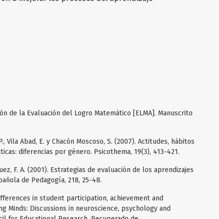
cción de la Evaluación del Logro Matemático [ELMA]. Manuscrito
P., Vila Abad, E. y Chacón Moscoso, S. (2007). Actitudes, hábitos
icas: diferencias por género. Psicothema, 19(3), 413-421.
uez, F. A. (2001). Estrategias de evaluación de los aprendizajes
pañola de Pedagogía, 218, 25-48.
ifferences in student participation, achievement and
g Minds: Discussions in neuroscience, psychology and
ncil for Educational Research. Recuperado de