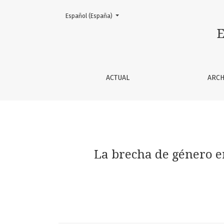
Cambiar el idioma. El actual es:
Español (España)
La brecha de género en matemáticas en alu
E
ACTUAL
ARCH
La brecha de género 