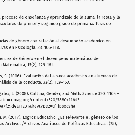
el proceso de enseñanza y aprendizaje de la suma, la resta y la
scolares de primer y segundo grado de primaria. Tesis de
rencias de género con relación al desempeño académico en
ivas en Psicología, 28, 106-118.
ferencias de Género en el desempeño matemático de
 Matemática, 15(2), 129-161.
es, S. (2006). Evaluación del avance académico en alumnos de
lisis de la conducta, 32(2), 129-153.
ingales, L. (2008). Cultura, Gender, and Math. Science 320, 1164–
e.sciencemag.org/content/320/5880/1164?
3a7f29d4a11231&keytype2=tf_ipsecsha
M. M. (2017). Logros Educativo: ¿Es relevante el género de los
is Archives/Archivos Analíticos de Políticas Educativas, (25),