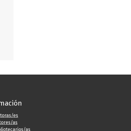
rmación
ctoras/es
tores/as
bliotecarios/as