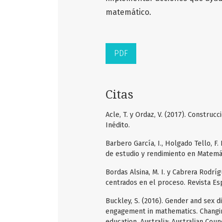
matemático.
PDF
Citas
Acle, T. y Ordaz, V. (2017). Constru
Inédito.
Barbero García, I., Holgado Tello, F. 
de estudio y rendimiento en Matemát
Bordas Alsina, M. I. y Cabrera Rodríg
centrados en el proceso. Revista Es
Buckley, S. (2016). Gender and sex d
engagement in mathematics. Changin
education. Australia: Australian Cou