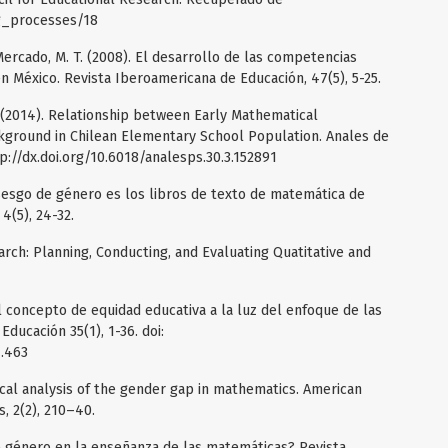
ng_processes/18
ercado, M. T. (2008). El desarrollo de las competencias
n México. Revista Iberoamericana de Educación, 47(5), 5-25.
R. (2014). Relationship between Early Mathematical
ground in Chilean Elementary School Population. Anales de
tp://dx.doi.org/10.6018/analesps.30.3.152891
 sesgo de género es los libros de texto de matemática de
4(5), 24-32.
earch: Planning, Conducting, and Evaluating Quatitative and
del concepto de equidad educativa a la luz del enfoque de las
ducación 35(1), 1-36. doi:
1.463
irical analysis of the gender gap in mathematics. American
, 2(2), 210–40.
e género en la enseñanza de las matemáticas? Revista