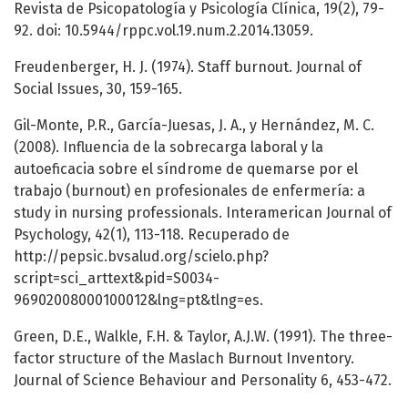
Revista de Psicopatología y Psicología Clínica, 19(2), 79-
92. doi: 10.5944/rppc.vol.19.num.2.2014.13059.
Freudenberger, H. J. (1974). Staff burnout. Journal of
Social Issues, 30, 159-165.
Gil-Monte, P.R., García-Juesas, J. A., y Hernández, M. C.
(2008). Influencia de la sobrecarga laboral y la
autoeficacia sobre el síndrome de quemarse por el
trabajo (burnout) en profesionales de enfermería: a
study in nursing professionals. Interamerican Journal of
Psychology, 42(1), 113-118. Recuperado de
http://pepsic.bvsalud.org/scielo.php?
script=sci_arttext&pid=S0034-
96902008000100012&lng=pt&tlng=es.
Green, D.E., Walkle, F.H. & Taylor, A.J.W. (1991). The three-
factor structure of the Maslach Burnout Inventory.
Journal of Science Behaviour and Personality 6, 453-472.