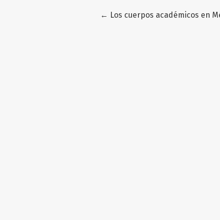
Volver a los detalles del artícu
←
Los cuerpos académicos en Méxi