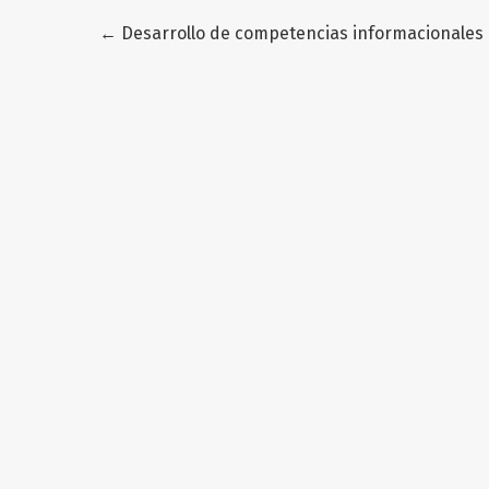
Volver a los detalles del artículo
←
Desarrollo de competencias informacionales 