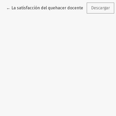
Volver a los detalles del artículo
←
La satisfacción del quehacer docente: pilar de la ide
Descargar