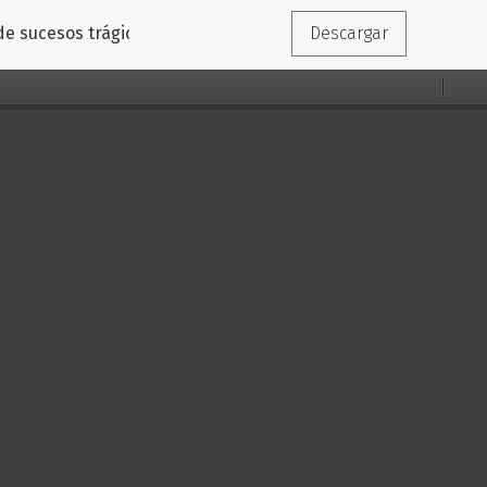
de sucesos trágicos. De las fake news a la posverdad
Descargar