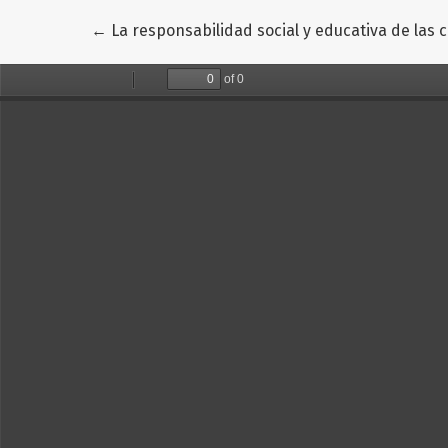
Volver a los detalles del artículo
←
La responsabilidad social y educativa de las 