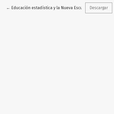
Volver a los detalles del artículo
←
Educación estadística y la Nueva Escuela Mexicana: un
Descargar