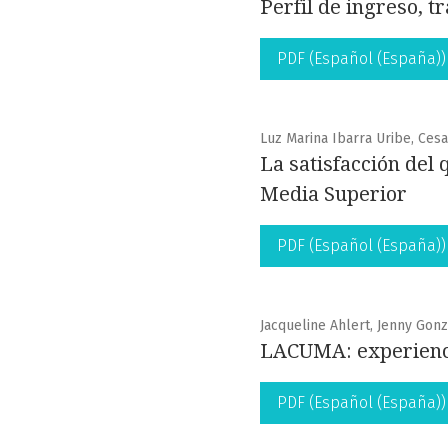
Perfil de ingreso, 
PDF (Español (España))
Luz Marina Ibarra Uribe, Ces
La satisfacción del 
Media Superior
PDF (Español (España))
Jacqueline Ahlert, Jenny Gon
LACUMA: experienci
PDF (Español (España))