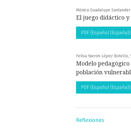
Mónica Guadalupe Santander 
El juego didáctico 
PDF (Español (España))
Felisa Yaerim López Botello, 
Modelo pedagógico p
población vulnerab
PDF (Español (España))
Reflexiones