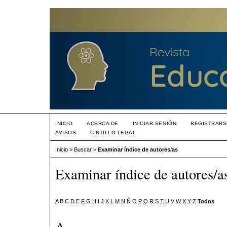
INICIO
ACERCA DE
INICIAR SESIÓN
REGISTRARS
AVISOS
CINTILLO LEGAL
Inicio
>
Buscar
>
Examinar índice de autores/as
Examinar índice de autores/a
A
B
C
D
E
F
G
H
I
J
K
L
M
N
Ñ
O
P
Q
R
S
T
U
V
W
X
Y
Z
Todos
A